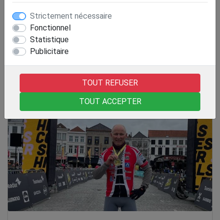
Strictement nécessaire
Fonctionnel
Statistique
Publicitaire
Avec le Paris Roubaix challenge Marc (le
Wout du CCVC) a terminé sa campagne des
flandriennes
TOUT REFUSER
Le 11/04/2026
TOUT ACCEPTER