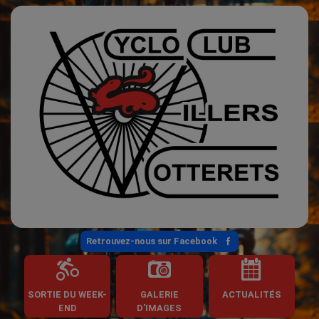
Retrouvez-nous sur Facebook
SORTIE DU WEEK-
GALERIE
ACTUALITÉS
END
D'IMAGES