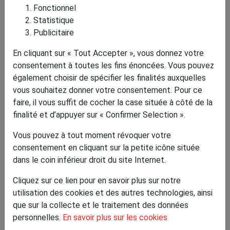
Fonctionnel
Statistique
Publicitaire
En cliquant sur « Tout Accepter », vous donnez votre
consentement à toutes les fins énoncées. Vous pouvez
également choisir de spécifier les finalités auxquelles
vous souhaitez donner votre consentement. Pour ce
faire, il vous suffit de cocher la case située à côté de la
finalité et d’appuyer sur « Confirmer Selection ».
Randonnée de Belleu avalée à la vitesse de
l'éclair par Dominique, Guillaume, Patrick et
Vous pouvez à tout moment révoquer votre
Pascal
consentement en cliquant sur la petite icône située
Le 26/04/2026
dans le coin inférieur droit du site Internet.
Cliquez sur ce lien pour en savoir plus sur notre
utilisation des cookies et des autres technologies, ainsi
que sur la collecte et le traitement des données
personnelles.
En savoir plus sur les cookies