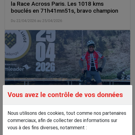
la Race Across Paris. Les 1018 kms
bouclés en 71h41mn51s, bravo champion
Du 22/04/2026 au 25/04/2026
Vous avez le contrôle de vos données
Retour de Marc en Belgique, sur les
ardennaises cette fois pour le LBL
Nous utilisons des cookies, tout comme nos partenaires
challenge et sa terrible côte de la Redoute.
commerciaux, afin de collecter des informations sur
Le 25/04/2026
vous à des fins diverses, notamment :